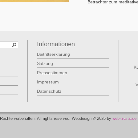
Betrachter zum meditativ
Informationen
Beitrittserklärung
Satzung
Ku
Pressestimmen
Impressum
V
Datenschutz
Rechte vorbehalten. All rights reserved. Webdesign ©
2026 by
web-n-arts.de.