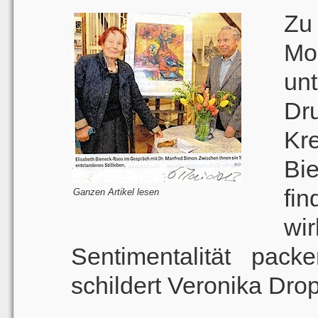
Z
Mo
unt
Dr
Kr
Bi
fin
Ganzen Artikel lesen
wi
Sentimentalität pack
schildert Veronika Drop