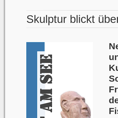
Skulptur blickt üb
N
un
Ku
S
F
d
F