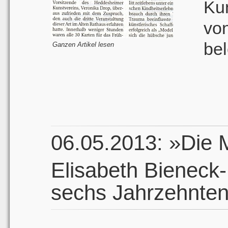
Ku
vo
be
Ganzen Artikel lesen
06.05.2013: »Die M
Elisabeth Bienec
sechs Jahrzehnte