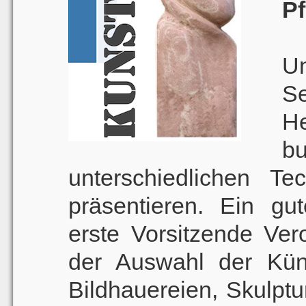
Pf
U
S
He
b
unterschiedlichen Te
präsentieren. Ein g
erste Vorsitzende Ve
der Auswahl der Küns
Bildhauereien, Skulptu